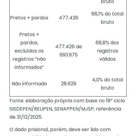
bruto
66,1% do total
Pretos + pardos
477.426
bruto
Pretos +
pardos,
68,8% dos
477.426 de
excluídos os
registros
693.975
registros “não
válidos
informados”
4,0% do total
Não informado
28.629
bruto
Fonte: elaboração própria com base no 19º ciclo
SISDEPEN/RELIPEN, SENAPPEN/MJSP, referência
de 31/12/2025.
O dado prisional, porém, deve ser lido com